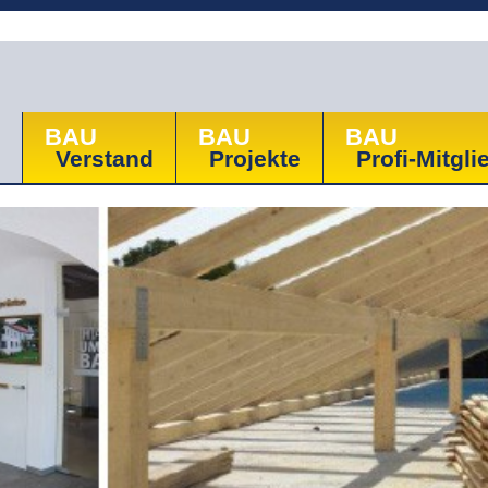
BAU
BAU
BAU
Verstand
Projekte
Profi-Mitgli