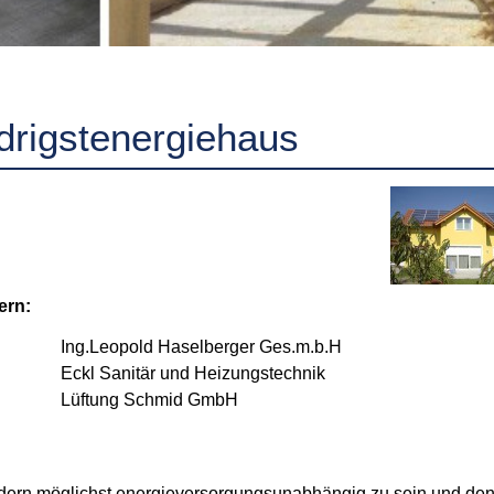
drigstenergiehaus
ern:
Ing.Leopold Haselberger Ges.m.b.H
Eckl Sanitär und Heizungstechnik
Lüftung Schmid GmbH
indern möglichst energieversorgungsunabhängig zu sein und de